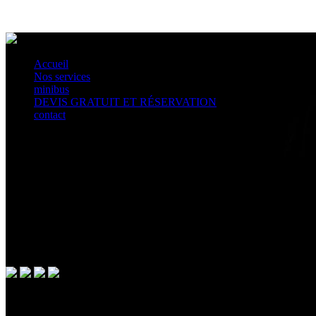
Accueil
Nos services
minibus
DEVIS GRATUIT ET RÉSERVATION
contact
a propos
Situé dans le prestigieux 1er arrondissement de Paris Taxi Cab Paris met à votre di
Notre agence de location de voiture avec chauffeur privé répondra à tous vos besoin
Vous pourrez disposer d'un chauffeur privé pour tout événement; roadshow, locati
avec chauffeur lors de la Fashion Week à Paris....
paiement sécurisé
SUR LE SITE OU À BORD VOTRE PAIEMENT EST SÉCURIS
Contactez Nous