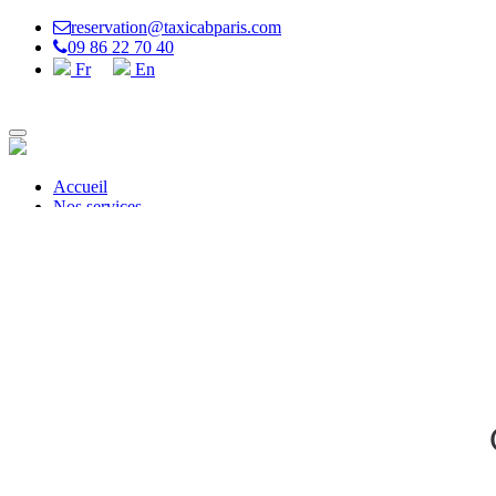
reservation@taxicabparis.com
09 86 22 70 40
Fr
En
Accueil
Nos services
minibus
Extra VIP
DEVIS GRATUIT ET RÉSERVATION
contact
Fr
En