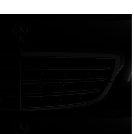
en France.
), ou la disposition d'un chauffeur privé en berline de luxe, mini van et minibus.
Nous sommes aussi spécialisés pour le transport de personnes en voiture de luxe