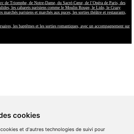
e l’Arc de Triomphe, de Notre-Dame, du Sacré-Cœur, de l’Opéra de Paris, des
alides, les cabarets parisiens comme le Moulin Rouge, le Lido, le Crazy
les marchés parisiens et marchés aux puces, les sorties théâtre et restaurants,
ersaires, les baptêmes et les sorties romantiques, avec un accompagnement sur
 des cookies
 cookies et d'autres technologies de suivi pour