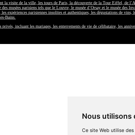
nt la visite de la ville, les tours de Paris, la découverte de la Tour Eiffel, d
e des musées parisiens tels que le Louvre, le musée d’Orsay et le musée des Inv
, les expériences parisiennes insolites et authentiques, les dégustations de vins, 
les-Bains.
privés, incluant les mariages, les enterrements de vie de célibataire, les anniv
Nous utilisons
Ce site Web utilise des