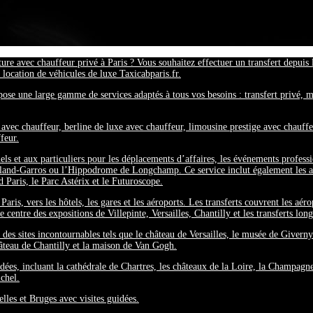
ure avec chauffeur privé à Paris ? Vous souhaitez effectuer un transfert depuis
a location de véhicules de luxe Taxicabparis.fr.
se une large gamme de services adaptés à tous vos besoins : transfert privé, mis
e avec chauffeur, berline de luxe avec chauffeur, limousine prestige avec chauf
feur.
ls et aux particuliers pour les déplacements d’affaires, les événements professio
Roland-Garros ou l’Hippodrome de Longchamp. Ce service inclut également les 
 Paris, le Parc Astérix et le Futuroscope.
 Paris, vers les hôtels, les gares et les aéroports. Les transferts couvrent les a
 centre des expositions de Villepinte, Versailles, Chantilly et les transferts lon
 des sites incontournables tels que le château de Versailles, le musée de Givern
hâteau de Chantilly et la maison de Van Gogh.
dées, incluant la cathédrale de Chartres, les châteaux de la Loire, la Champagn
chel.
les et Bruges avec visites guidées.