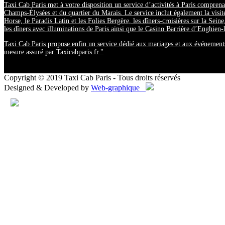
Taxi Cab Paris met à votre disposition un service d’activités à Paris comprena
Champs-Élysées et du quartier du Marais. Le service inclut également la visit
Horse, le Paradis Latin et les Folies Bergère, les dîners-croisières sur la Seine
les dîners avec illuminations de Paris ainsi que le Casino Barrière d’Enghien-
Taxi Cab Paris propose enfin un service dédié aux mariages et aux événements 
mesure assuré par Taxicabparis.fr."
Copyright © 2019 Taxi Cab Paris - Tous droits réservés
Designed & Developed by
Web-graphique