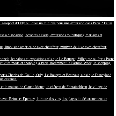
 l’aéroport d’Orly ou louer un minibus pour une excursion dans Paris ? Faites
e à disposition, activités à Paris, excursions touristiques, mariages et
feur, limousine américaine avec chauffeur, minivan de luxe avec chauffeur,
nnels, les salons et expositions tels que Le Bourget, Villepinte ou Paris Porte
activités mode et shopping à Paris, notamment la Fashion Week, le shopping
éroports Charles-de-Gaulle, Orly, Le Bourget et Beauvais, ainsi que Disneyland
gue distance.
y et la maison de Claude Monet, le château de Fontainebleau, le village de
e avec Reims et Épernay, la route des vins, les plages du débarquement en