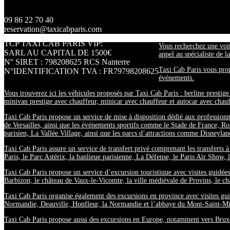
10 Place Vendôme 75001 Paris
09 86 22 70 40
reservation@taxicabparis.com
TCP TAXI CAB PARIS VIP:
Vous recherchez une voit
SARL AU CAPITAL DE 1500€
appel au spécialiste de l
N° SIRET : 798208625 RCS Nanterre
Taxi Cab Paris vous propo
N°IDENTIFICATION TVA : FR79798208625
événements.
Vous trouverez ici les véhicules proposés par Taxi Cab Paris : berline prestig
minivan prestige avec chauffeur, minicar avec chauffeur et autocar avec chauf
Taxi Cab Paris propose un service de mise à disposition dédié aux professionne
de Versailles, ainsi que les événements sportifs comme le Stade de France, 
parisien, La Vallée Village, ainsi que les parcs d’attractions comme Disneyland
Taxi Cab Paris assure un service de transfert privé comprenant les transferts à
Paris, le Parc Astérix, la banlieue parisienne, La Défense, le Paris Air Show, le
Taxi Cab Paris propose un service d’excursion touristique avec visites guidées
Barbizon, le château de Vaux-le-Vicomte, la ville médiévale de Provins, le c
Taxi Cab Paris organise également des excursions en province avec visites gui
Normandie, Deauville, Honfleur, la Normandie et l’abbaye du Mont-Saint-Mi
Taxi Cab Paris propose aussi des excursions en Europe, notamment vers Bruxel